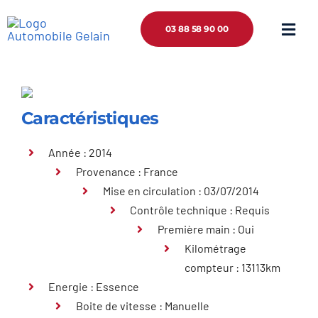
Passer
au
03 88 58 90 00
Togg
contenu
Navig
Accueil
Qui sommes nous ?
Caractéristiques
Année : 2014
Services
Provenance : France
Mise en circulation : 03/07/2014
Contact
Contrôle technique : Requis
Première main : Oui
Kilométrage
compteur : 13113km
Energie : Essence
Boite de vitesse : Manuelle