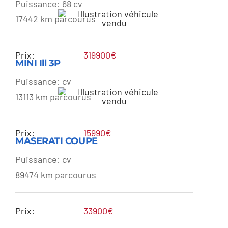
AVENTADOR
Puissance: 68 cv
17442 km parcourus
Prix:
319900€
MINI Ill 3P
Puissance: cv
13113 km parcourus
MINI Ill 3P
Prix:
15990€
MASERATI COUPE
Puissance: cv
89474 km parcourus
MASERATI COUPE
Prix:
33900€