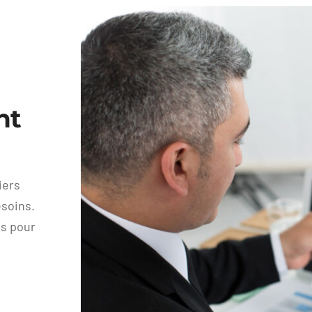
nt
iers
soins.
és pour