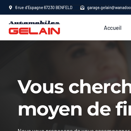
Passer
6 rue d’Espagne 67230 BENFELD
garage.gelain@wanadoo
au
contenu
Accueil
Vous cherc
moyen de f
Nous vous proposons de vous accompagner af