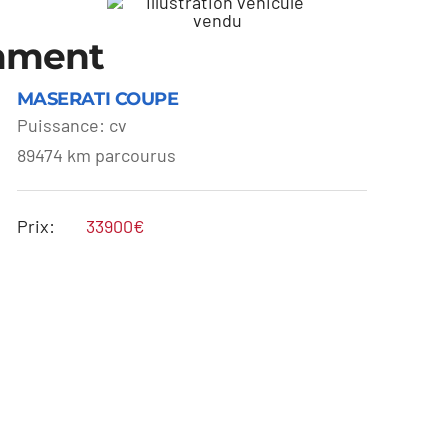
emment
MASERATI COUPE
Puissance: cv
89474 km parcourus
MASERATI COUPE
Prix:
33900€