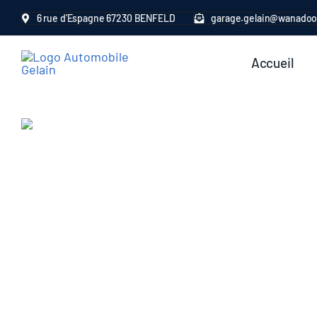
Passer
6 rue d’Espagne 67230 BENFELD
garage.gelain@wanadoo
au
contenu
Accueil