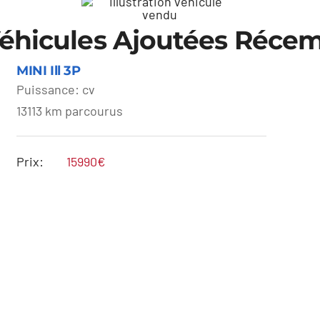
éhicules Ajoutées Réc
MINI Ill 3P
Puissance: cv
13113 km parcourus
MINI Ill 3P
Prix:
15990€